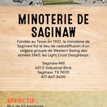
MINOTERIE DE
SAGINAW
Fondée au Texas en 1932, la minoterie de
Saginaw fut le lieu de radiodiffusion d’un
célèbre groupe de Western Swing des
années 1940, les Light Crust Doughboys.
Saginaw Mill
401 E Industrial Blvd.
Saginaw, TX 76131
817-847-3400
EFFECTIF :
Plus de 85 employés