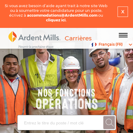
Si vous avez besoin d’aide ayant trait à notre site Web
x
ou à soumettre votre candidature pour un poste,
écrivez à
accommodations@ArdentMills.com
ou
cliquez ici.
Carrières
Français (FR)
Nos Fonctions
OPÉRATIONS