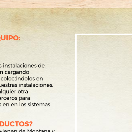
UIPO:
instalaciones de
on cargando
y colocándolos en
uestras instalaciones.
lquier otra
erceros para
 en en los sistemas
ODUCTOS?
ovienen de Montana y