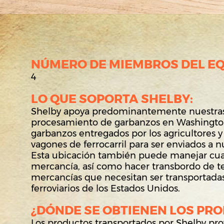
NÚMERO DE MIEMBROS DEL EQ
4
LO QUE SOPORTA SHELBY:
Shelby apoya predominantemente nuestras 
procesamiento de garbanzos en Washingt
garbanzos entregados por los agricultores 
vagones de ferrocarril para ser enviados a n
Esta ubicación también puede manejar cua
mercancía, así como hacer transbordo de t
mercancías que necesitan ser transportadas
ferroviarios de los Estados Unidos.
¿DÓNDE SE OBTIENEN LOS PR
Los productos transportados por Shelby pr