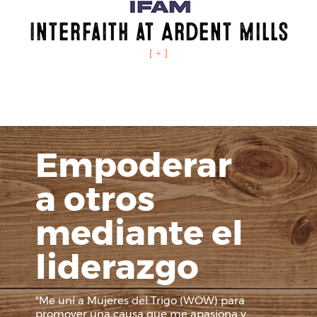
InterFaith at Ardent Mills
[ + ]
Empoderar
a otros
mediante el
liderazgo
"Me uní a Mujeres del Trigo (WOW) para
promover una causa que me apasiona y