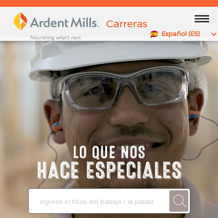
x
Carreras
Español (ES)
LO QUE NOS
HACE ESPECIALES