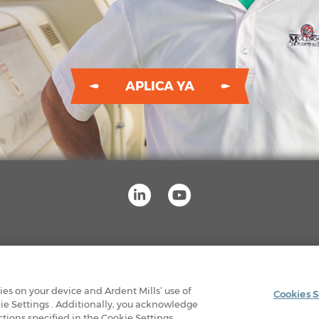
APLICA YA
RAS INSTALACIONES
POLÍTICA DE PRIVACIDAD
kies on your device and Ardent Mills’ use of
Cookies S
ie Settings . Additionally, you acknowledge
© 2026 ARDENT MILLS. TODOS LOS DERECHOS RESERVADOS.
ions specified in the Cookie Settings.