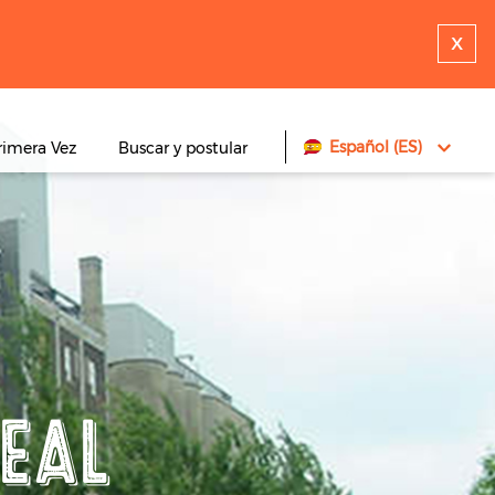
x
Español (ES)
rimera Vez
Buscar y postular
EAL