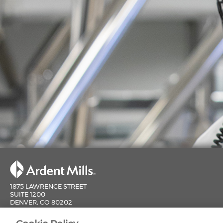
1875 LAWRENCE STREET
SUITE 1200
DENVER, CO 80202
800-851-9618