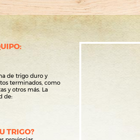
UIPO:
a de trigo duro y
ctos terminados, como
tas y otros más. La
d de:
U TRIGO?
as provincias