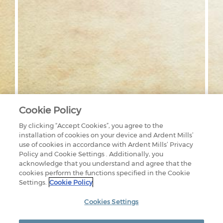
Cookie Policy
By clicking “Accept Cookies”, you agree to the
installation of cookies on your device and Ardent Mills’
use of cookies in accordance with Ardent Mills’ Privacy
Policy and Cookie Settings . Additionally, you
acknowledge that you understand and agree that the
cookies perform the functions specified in the Cookie
Settings.
Cookie Policy
1875 LAWRENCE STREET
SUITE 1200
DENVER, CO 80202
Cookies Settings
800-851-9618