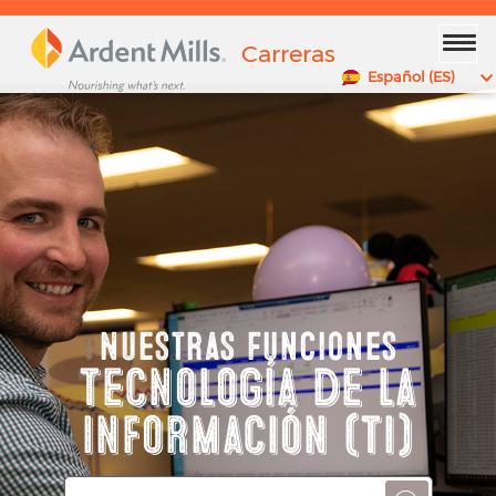
x
Carreras
Español (ES)
Nuestras Funciones
Tecnología de la
Información (TI)