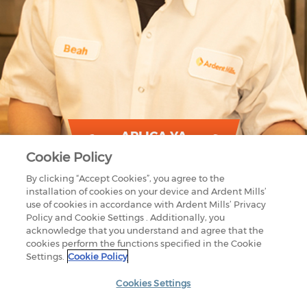
APLICA YA
Cookie Policy
By clicking “Accept Cookies”, you agree to the
installation of cookies on your device and Ardent Mills’
use of cookies in accordance with Ardent Mills’ Privacy
Policy and Cookie Settings . Additionally, you
acknowledge that you understand and agree that the
cookies perform the functions specified in the Cookie
Settings.
Cookie Policy
1875 LAWRENCE STREET
SUITE 1200
DENVER, CO 80202
Cookies Settings
800-851-9618