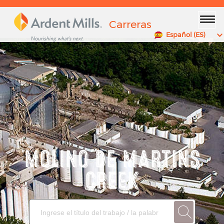
x
Carreras
Español (ES)
MOLINO DE MARTINS
CREEK