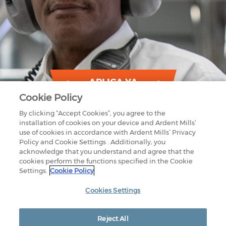
APLICA YA
Cookie Policy
By clicking “Accept Cookies”, you agree to the
installation of cookies on your device and Ardent Mills’
use of cookies in accordance with Ardent Mills’ Privacy
Policy and Cookie Settings . Additionally, you
acknowledge that you understand and agree that the
cookies perform the functions specified in the Cookie
Settings.
Cookie Policy
1875 LAWRENCE STREET
SUITE 1200
DENVER, CO 80202
Cookies Settings
800-851-9618
CONTÁCTENOS
NUESTRAS INSTALACIONES
Reject All